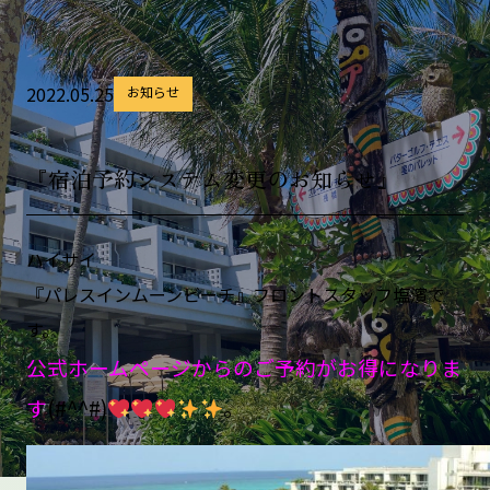
2022.05.25
お知らせ
『宿泊予約システム変更のお知らせ』
ハイサイ
『パレスインムーンビーチ』フロントスタッフ塩濱で
す。
公式ホームページからのご予約がお得になりま
す
(#^^#)
。