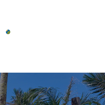
ホーム
ゲストルーム
長期滞在
沖縄
カジュアルリゾー
アクティビテ
トホテル
レストラン& Ba
パレス イン ム
施設のご案内
ーン ビーチ
周辺の魅力
7つの魅力
STAFF BLOG
アクセス
お問合せ
スタッフブログ