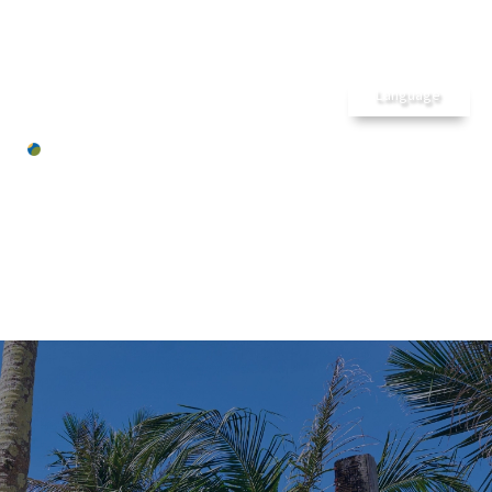
メ
ホーム
ゲストルーム
沖縄
カジュア
長期滞在
Language
ルリゾートホ
アクティビティ
テル
レストラン& Bar
パレス イ
施設のご案内
ン ムーン
周辺の魅力
ビーチ
7つの魅力
STAFF BLOG
アクセス
お問合せ
スタッフブログ