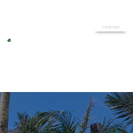
メ
ホーム
ゲストルーム
沖縄
カジュア
長期滞在
Language
ルリゾートホ
アクティビティ
テル
レストラン& Bar
パレス イ
施設のご案内
ン ムーン
周辺の魅力
ビーチ
7つの魅力
STAFF BLOG
アクセス
お問合せ
スタッフブログ