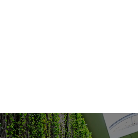
施設のご案内
カスタマーハラスメントに対
テキストテキストテキストテキスト
する基本方針
周辺の魅力
お問合せ
注意事項を確認しました。
7つの魅力
お客様の声
アクセス
利用規則
宿泊プラン一覧
お知らせ
Copyright © 2025 PALACE IN MOON BEACH HOTEL All
rights reserved.