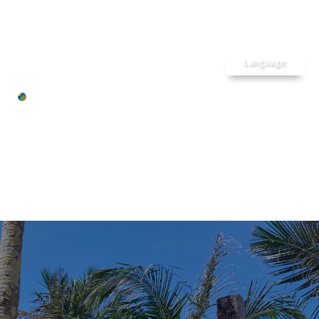
メ
ホーム
ゲストルーム
沖縄
カジュア
長期滞在
Language
ルリゾートホ
アクティビティ
テル
レストラン& Bar
パレス イ
施設のご案内
ン ムーン
周辺の魅力
ビーチ
7つの魅力
STAFF BLOG
アクセス
お問合せ
スタッフブログ