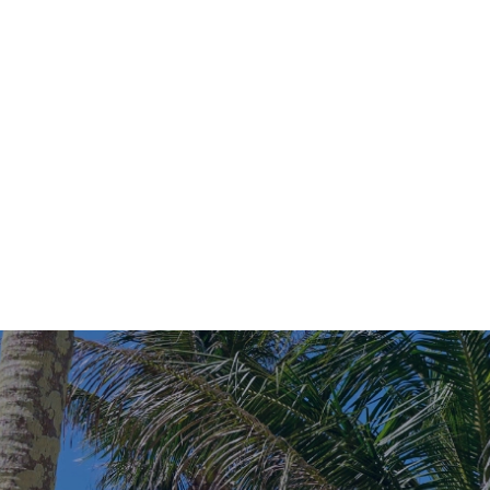
ゲ
アク
レスト
施
周
7
STAFF BLOG
スタッフブログ