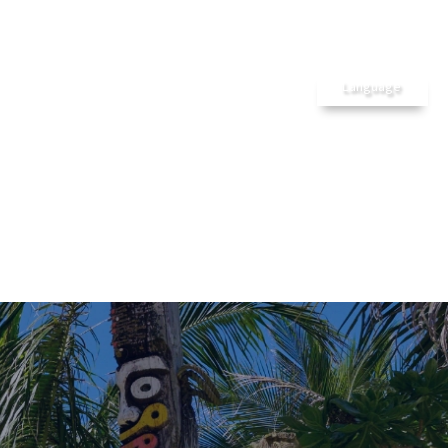
メ
ホーム
ストルーム
長期滞在
Language
ティビティ
ラン& Bar
設のご案内
辺の魅力
つの魅力
アクセス
お問合せ